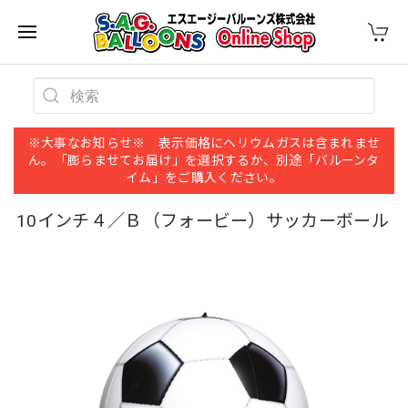
※大事なお知らせ※ 表示価格にヘリウムガスは含まれませ
ん。「膨らませてお届け」を選択するか、別途「バルーンタ
イム」をご購入ください。
10インチ４／Ｂ（フォービー）サッカーボール