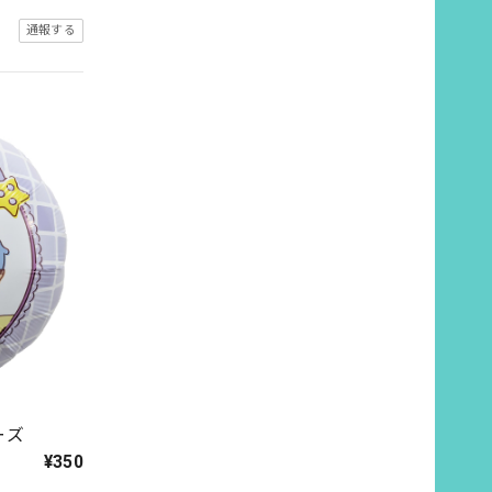
通報する
ーズ
¥350