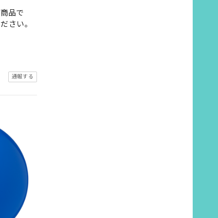
の商品で
ください。
通報する