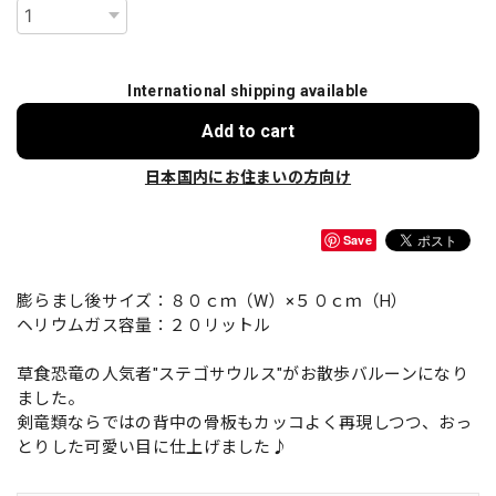
International shipping available
Add to cart
日本国内にお住まいの方向け
Save
膨らまし後サイズ：８０ｃｍ（W）×５０ｃｍ（H）
ヘリウムガス容量：２０リットル
草食恐竜の人気者"ステゴサウルス"がお散歩バルーンになり
ました。
剣竜類ならではの背中の骨板もカッコよく再現しつつ、おっ
とりした可愛い目に仕上げました♪